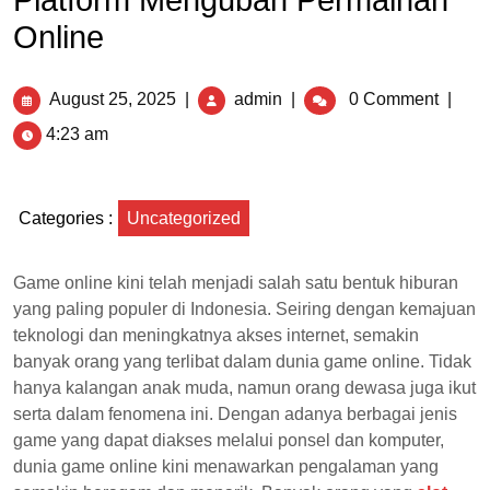
Platform Mengubah Permainan
Online
August 25, 2025
|
admin
|
0 Comment
|
4:23 am
Categories :
Uncategorized
Game online kini telah menjadi salah satu bentuk hiburan
yang paling populer di Indonesia. Seiring dengan kemajuan
teknologi dan meningkatnya akses internet, semakin
banyak orang yang terlibat dalam dunia game online. Tidak
hanya kalangan anak muda, namun orang dewasa juga ikut
serta dalam fenomena ini. Dengan adanya berbagai jenis
game yang dapat diakses melalui ponsel dan komputer,
dunia game online kini menawarkan pengalaman yang