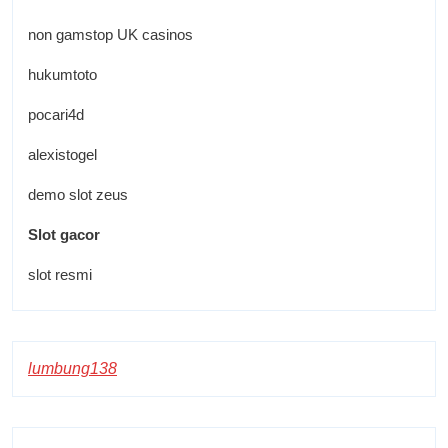
non gamstop UK casinos
hukumtoto
pocari4d
alexistogel
demo slot zeus
Slot gacor
slot resmi
lumbung138