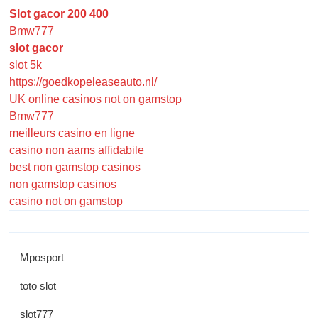
Slot gacor 200 400
Bmw777
slot gacor
slot 5k
https://goedkopeleaseauto.nl/
UK online casinos not on gamstop
Bmw777
meilleurs casino en ligne
casino non aams affidabile
best non gamstop casinos
non gamstop casinos
casino not on gamstop
Mposport
toto slot
slot777