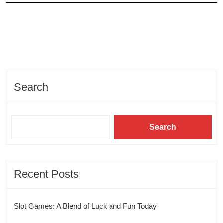
Search
Search
Recent Posts
Slot Games: A Blend of Luck and Fun Today