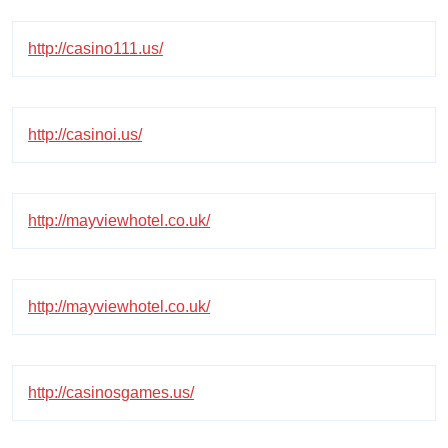
http://casino111.us/
http://casinoi.us/
http://mayviewhotel.co.uk/
http://mayviewhotel.co.uk/
http://casinosgames.us/