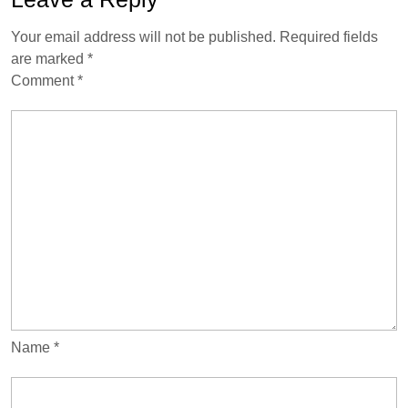
Your email address will not be published.
Required fields
are marked
*
Comment
*
Name
*