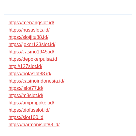
https://menangslot.id/
https://nusaslots.id/
https://slotjitu88.id/
https://joker123slot.id/
https://casino1945.id/
https://depokerpulsa.id
http://127slot.id/
https://bolaslot88.id/
https://casinoindonesia.id/
https://islot77.id/
https://m8slot.id/
https://ampmpoker.id/
https://triofusslot.id/
https://slot100.id
https://harmonislot88.id/