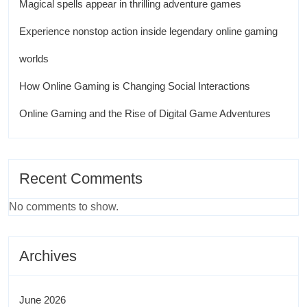
Magical spells appear in thrilling adventure games
Experience nonstop action inside legendary online gaming
worlds
How Online Gaming is Changing Social Interactions
Online Gaming and the Rise of Digital Game Adventures
Recent Comments
No comments to show.
Archives
June 2026