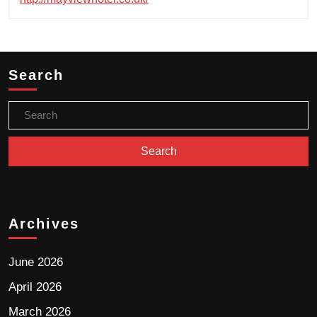
Search
Archives
June 2026
April 2026
March 2026