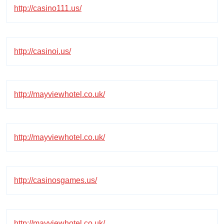
http://casino111.us/
http://casinoi.us/
http://mayviewhotel.co.uk/
http://mayviewhotel.co.uk/
http://casinosgames.us/
http://mayviewhotel.co.uk/