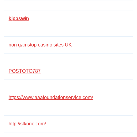
kipaswin
non gamstop casino sites UK
POSTOTO787
https://www.aaafoundationservice.com/
http://slkoric.com/