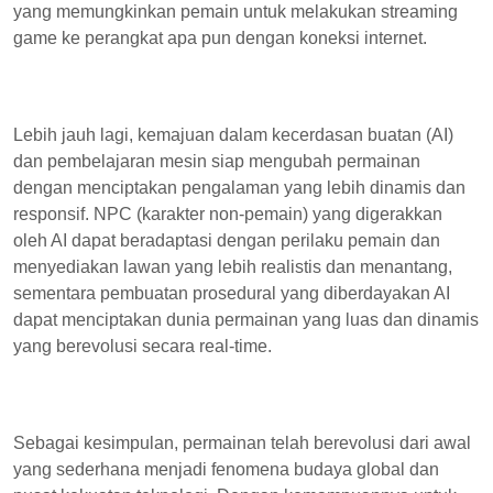
yang memungkinkan pemain untuk melakukan streaming
game ke perangkat apa pun dengan koneksi internet.
Lebih jauh lagi, kemajuan dalam kecerdasan buatan (AI)
dan pembelajaran mesin siap mengubah permainan
dengan menciptakan pengalaman yang lebih dinamis dan
responsif. NPC (karakter non-pemain) yang digerakkan
oleh AI dapat beradaptasi dengan perilaku pemain dan
menyediakan lawan yang lebih realistis dan menantang,
sementara pembuatan prosedural yang diberdayakan AI
dapat menciptakan dunia permainan yang luas dan dinamis
yang berevolusi secara real-time.
Sebagai kesimpulan, permainan telah berevolusi dari awal
yang sederhana menjadi fenomena budaya global dan