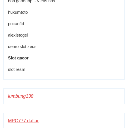
non gamstop UK casinos
hukumtoto
pocari4d
alexistogel
demo slot zeus
Slot gacor
slot resmi
lumbung138
MPO777 daftar