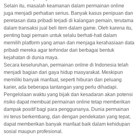
Selain itu, masalah keamanan dalam permainan online
juga menjadi perhatian serius. Banyak kasus penipuan dan
peretasan data pribadi terjadi di kalangan pemain, terutama
dalam transaksi jual beli item dalam game. Oleh karena itu,
penting bagi pemain untuk selalu berhati-hati dalam
memilih platform yang aman dan menjaga kerahasiaan data
pribadi mereka agar terhindar dari berbagai bentuk
kejahatan di dunia maya.
Secara keseluruhan, permainan online di Indonesia telah
menjadi bagian dari gaya hidup masyarakat. Meskipun
memiliki banyak manfaat, seperti hiburan dan peluang
karier, ada beberapa tantangan yang perlu dihadapi.
Pengelolaan waktu yang bijak dan kesadaran akan potensi
risiko dapat membuat permainan online tetap memberikan
dampak positif bagi para penggunanya. Dunia permainan
ini terus berkembang, dan dengan pendekatan yang tepat,
dapat memberikan banyak manfaat baik dalam kehidupan
sosial maupun profesional.