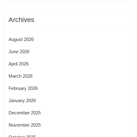
Archives
August 2026
June 2026
April 2026
March 2026
February 2026
January 2026
December 2025
November 2025