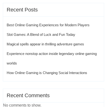
Recent Posts
Best Online Gaming Experiences for Modern Players
Slot Games: A Blend of Luck and Fun Today
Magical spells appear in thrilling adventure games
Experience nonstop action inside legendary online gaming
worlds
How Online Gaming is Changing Social Interactions
Recent Comments
No comments to show.