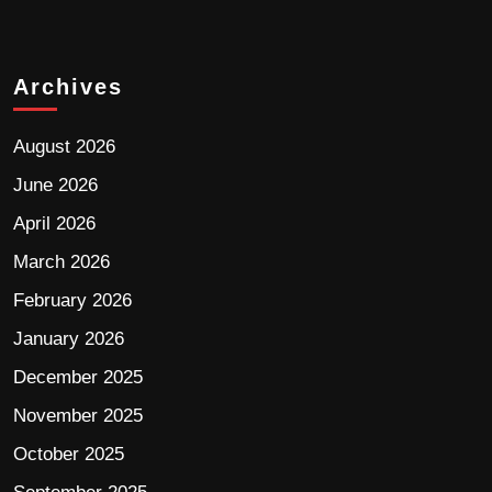
Archives
August 2026
June 2026
April 2026
March 2026
February 2026
January 2026
December 2025
November 2025
October 2025