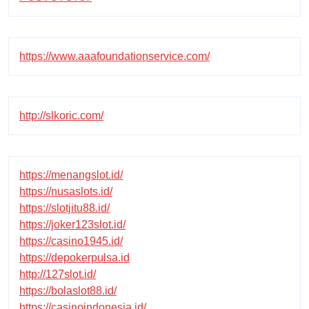
https://www.aaafoundationservice.com/
http://slkoric.com/
https://menangslot.id/
https://nusaslots.id/
https://slotjitu88.id/
https://joker123slot.id/
https://casino1945.id/
https://depokerpulsa.id
http://127slot.id/
https://bolaslot88.id/
https://casinoindonesia.id/