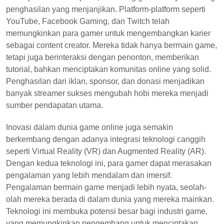
penghasilan yang menjanjikan. Platform-platform seperti
YouTube, Facebook Gaming, dan Twitch telah
memungkinkan para gamer untuk mengembangkan karier
sebagai content creator. Mereka tidak hanya bermain game,
tetapi juga berinteraksi dengan penonton, memberikan
tutorial, bahkan menciptakan komunitas online yang solid.
Penghasilan dari iklan, sponsor, dan donasi menjadikan
banyak streamer sukses mengubah hobi mereka menjadi
sumber pendapatan utama.
Inovasi dalam dunia game online juga semakin
berkembang dengan adanya integrasi teknologi canggih
seperti Virtual Reality (VR) dan Augmented Reality (AR).
Dengan kedua teknologi ini, para gamer dapat merasakan
pengalaman yang lebih mendalam dan imersif.
Pengalaman bermain game menjadi lebih nyata, seolah-
olah mereka berada di dalam dunia yang mereka mainkan.
Teknologi ini membuka potensi besar bagi industri game,
yang memungkinkan pengembang untuk menciptakan