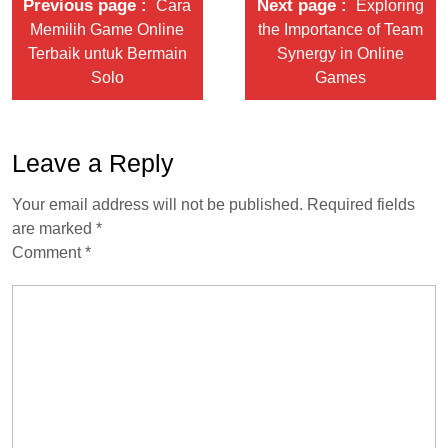
Previous page
Next page
Cara
Exploring
Memilih Game Online
the Importance of Team
Terbaik untuk Bermain
Synergy in Online
Solo
Games
Leave a Reply
Your email address will not be published.
Required fields
are marked
*
Comment
*