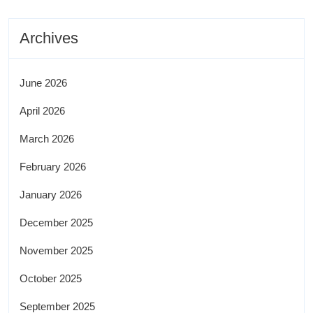
Archives
June 2026
April 2026
March 2026
February 2026
January 2026
December 2025
November 2025
October 2025
September 2025