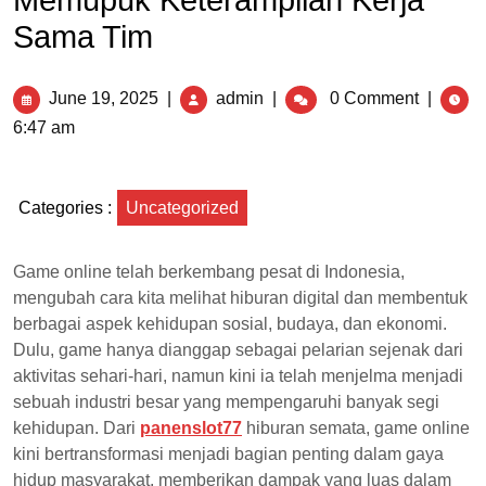
Memupuk Keterampilan Kerja
Sama Tim
June 19, 2025
|
admin
|
0 Comment
|
6:47 am
Categories :
Uncategorized
Game online telah berkembang pesat di Indonesia,
mengubah cara kita melihat hiburan digital dan membentuk
berbagai aspek kehidupan sosial, budaya, dan ekonomi.
Dulu, game hanya dianggap sebagai pelarian sejenak dari
aktivitas sehari-hari, namun kini ia telah menjelma menjadi
sebuah industri besar yang mempengaruhi banyak segi
kehidupan. Dari
panenslot77
hiburan semata, game online
kini bertransformasi menjadi bagian penting dalam gaya
hidup masyarakat, memberikan dampak yang luas dalam