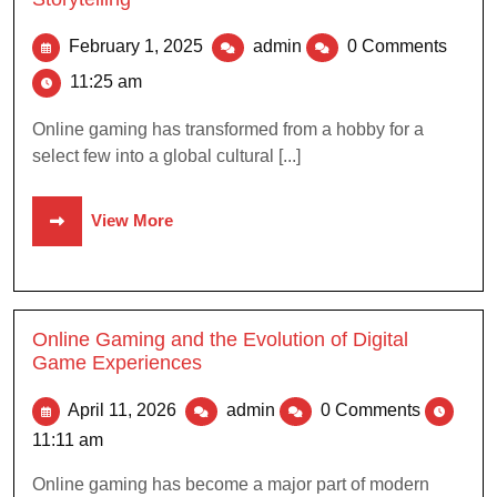
February 1, 2025
admin
0 Comments
11:25 am
Online gaming has transformed from a hobby for a
select few into a global cultural [...]
View More
Online Gaming and the Evolution of Digital
Game Experiences
April 11, 2026
admin
0 Comments
11:11 am
Online gaming has become a major part of modern