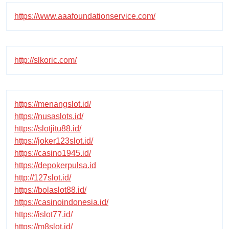
https://www.aaafoundationservice.com/
http://slkoric.com/
https://menangslot.id/
https://nusaslots.id/
https://slotjitu88.id/
https://joker123slot.id/
https://casino1945.id/
https://depokerpulsa.id
http://127slot.id/
https://bolaslot88.id/
https://casinoindonesia.id/
https://islot77.id/
https://m8slot.id/