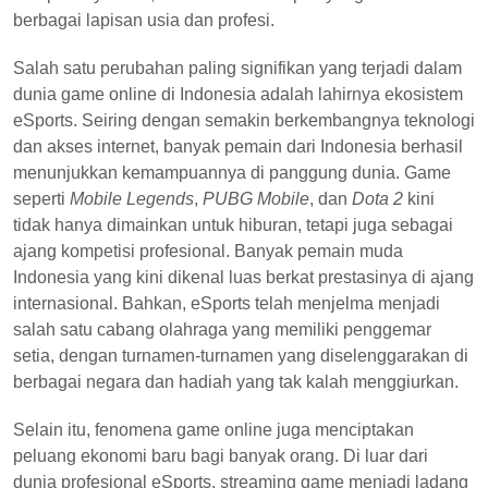
berbagai lapisan usia dan profesi.
Salah satu perubahan paling signifikan yang terjadi dalam
dunia game online di Indonesia adalah lahirnya ekosistem
eSports. Seiring dengan semakin berkembangnya teknologi
dan akses internet, banyak pemain dari Indonesia berhasil
menunjukkan kemampuannya di panggung dunia. Game
seperti
Mobile Legends
,
PUBG Mobile
, dan
Dota 2
kini
tidak hanya dimainkan untuk hiburan, tetapi juga sebagai
ajang kompetisi profesional. Banyak pemain muda
Indonesia yang kini dikenal luas berkat prestasinya di ajang
internasional. Bahkan, eSports telah menjelma menjadi
salah satu cabang olahraga yang memiliki penggemar
setia, dengan turnamen-turnamen yang diselenggarakan di
berbagai negara dan hadiah yang tak kalah menggiurkan.
Selain itu, fenomena game online juga menciptakan
peluang ekonomi baru bagi banyak orang. Di luar dari
dunia profesional eSports, streaming game menjadi ladang